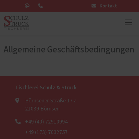
Kontakt
Allgemeine Geschäftsbedingungen
Tischlerei Schulz & Struck
Börnsener Straße 17 a
21039 Börnsen
+49 (40) 72910994
+49 (173) 7032757