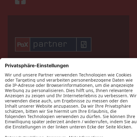











