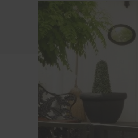
Kunst
Altba
Aktio
Sonnen- und Insektenschutz
Servic
Raffstoren von ROMA
Schal
Rollladen von ROMA
Förde
Haust
Textilscreens von ROMA
Insektenschutz von PaX