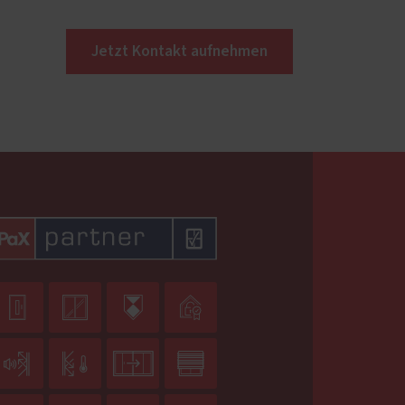
Jetzt Kontakt aufnehmen







