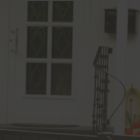
stoff
u und Denkmal
nen
e
lschutz-Simulator
rung für Fenster und
üren