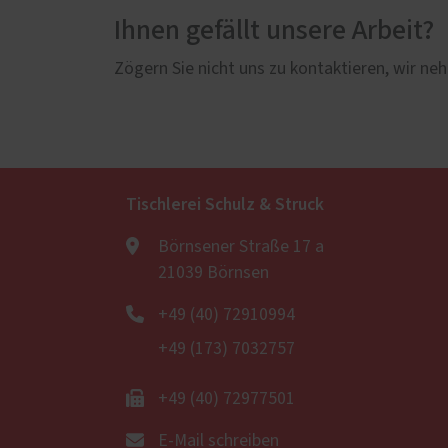
Ihnen gefällt unsere Arbeit?
Zögern Sie nicht uns zu kontaktieren, wir neh
Tischlerei Schulz & Struck
Börnsener Straße 17 a
21039 Börnsen
+49 (40) 72910994
+49 (173) 7032757
+49 (40) 72977501
E-Mail schreiben