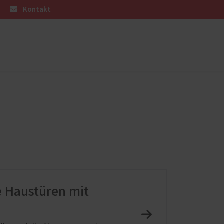
Kontakt
üren
Weitere Leistungen
Sicherheitsnachrüstung
Wohnungseingangstüren
en
Dachflächenfenster
Zimmertüren
Möbel
Terrassenbeläge
e Haustüren mit