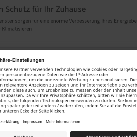
 Schutz für Ihr Zuhause
nster sorgen für eine enorme Verbesserung Ihres Energiebe
 Klimatisieren
ium-Haustüren mit natürlichen Oberfl
ie die neue Haustürenserie PaXentrée Naturelle mit einzigar
r Schiefer
kippen dank PaXsecura TiltSafe
afen bei gekipptem Fenster? Kein Problem für PaXsecura Kunst
ziert bis Widerstandsklasse RC2.