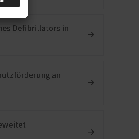
es Defibrillators in
hutzförderung an
eweitet