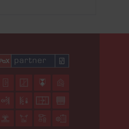











