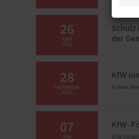
26
Schulz 
der Ge
April
2021
28
KfW ni
In einer Me
September
2016
07
KfW- F
KfW-Förder
Mai