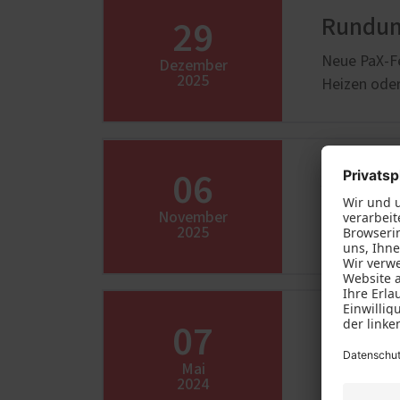
29
Rundum
Neue PaX-Fe
Dezember
2025
Heizen oder
06
Alumin
Entdecken S
November
2025
Keramik ode
07
Sicher 
Sicher schl
Mai
2024
und zertifi