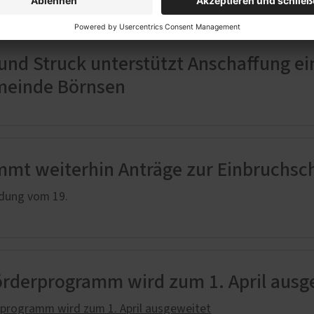
und Struck unterstützt Anschaffung ein
meinde Börnsen
mmt weiterhin Anträge zur Einbruchsc
ldung vom 19.
örderprogramm wird zum 1. April ausg
programm wird zum 1. April ausgeweitet