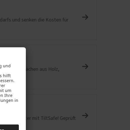
darfs und senken die Kosten für
ächen
tigen Oberflächen aus Holz,
stoff-Fenster mit TiltSafe! Geprüft