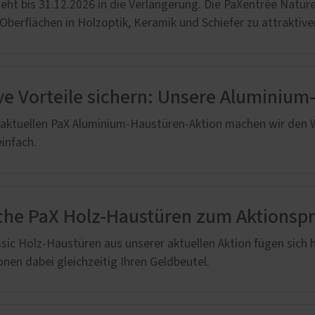
stoff
geht bis 31.12.2026 in die Verlängerung. Die PaXentrée Natur
 Oberflächen in Holzoptik, Keramik und Schiefer zu attraktiv
u und Denkmal
nen
e
ve Vorteile sichern: Unsere Aluminiu
lschutz-Simulator
rung für Fenster und
 aktuellen PaX Aluminium-Haustüren-Aktion machen wir den W
üren
infach.
che PaX Holz-Haustüren zum Aktionspr
ssic Holz-Haustüren aus unserer aktuellen Aktion fügen sich
onen dabei gleichzeitig Ihren Geldbeutel.