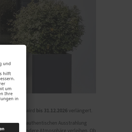
bis 31.12.2026
um-Haustüren wird
verlängert.
sign mit der authentischen Ausstrahlung
use eine besondere Atmosphäre verleihen. Ob