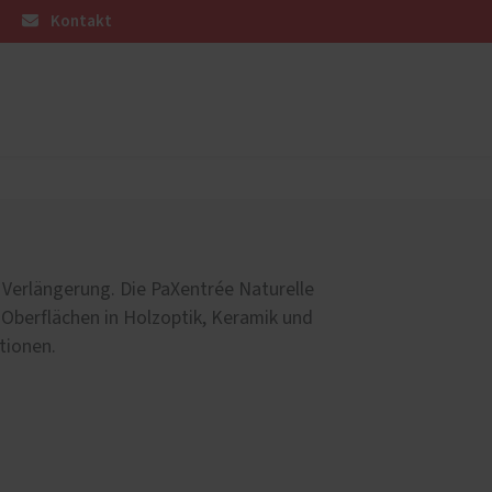
Kontakt
üren
Weitere Leistungen
Sicherheitsnachrüstung
Wohnungseingangstüren
e Verlängerung. Die PaXentrée Naturelle
en
Dachflächenfenster
 Oberflächen in Holzoptik, Keramik und
Zimmertüren
tionen.
Möbel
Terrassenbeläge