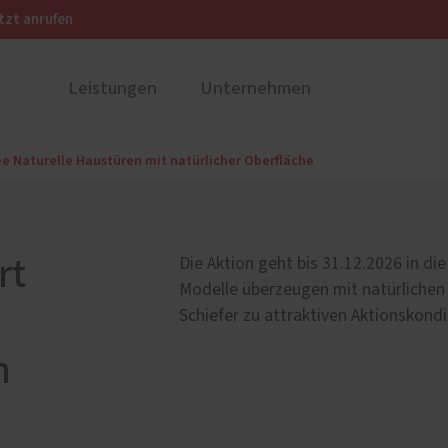
tzt anrufen
Leistungen
Unternehmen
e Naturelle Haustüren mit natürlicher Oberfläche
ren
PaX Balkon- & Terrassent
Unternehmen
nium
Balkontüren
Referenzen
inium-Haustüren vom
Hebe-Schiebe-Türen
Bildergalerie
POtherm
rt
Die Aktion geht bis 31.12.2026 in di
Parallel-Schiebe-Kipp-Tür
inium-Haustüren von PaX
Modelle überzeugen mit natürlichen
Falt-Schiebe-Türen
Schiefer zu attraktiven Aktionskondi
nd Holz-Aluminium
-Haustüren von
n
khorst
 und Holz-Alu-Haustüren
PaX