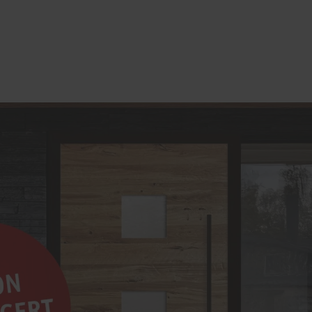
stoff
u und Denkmal
nen
e
lschutz-Simulator
rung für Fenster und
üren