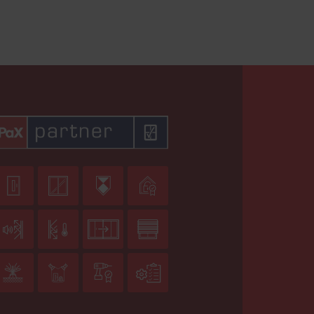











