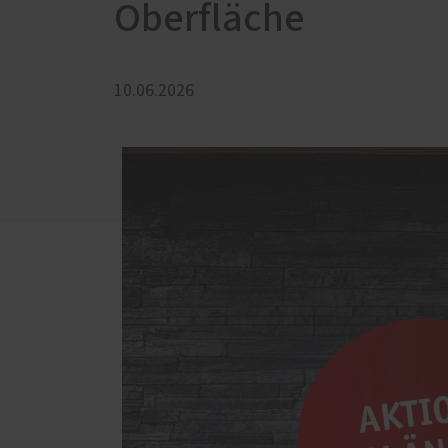
Kunst
Oberfläche
Altba
Aktio
10.06.2026
Sonnen- und Insektenschutz
Servic
Raffstoren von ROMA
Schal
Rollladen von ROMA
Förde
Haust
Textilscreens von ROMA
Insektenschutz von PaX