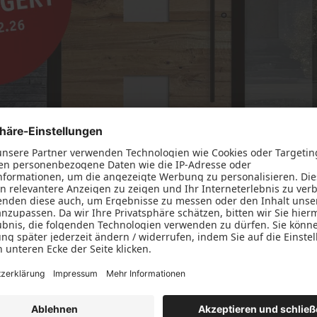
ierer: Die beliebte Aktion für PaXentrée Naturelle Alumini
ptik, Keramik und Schiefer verbinden die Türen modernes De
iduelle Eingangsbereiche, die Charakter zeigen und dem Zuha